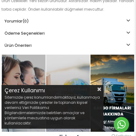
Ürün Özellikleri: Yeni sezon ürünüdür. Astarsızdır. Hakim yakadır. Yandan
torba ceplidir. Önden kullanılabilir düğmeleri mevcuttur.
Not: Ürün renginde konsept fotoğraf çekimlerinden dolayı ton farkı
Yorumlar
(0)
olabilir.
Ödeme Seçenekleri
Ürün Önerileri
Çerez Kullanımı
Sitemizde çerez konumlandırmaktayız, kullanmaya
devam ettiğinizde çerezler ile toplanan kişisel
verileriniz Veri Politikamız
Bilgilendirmelerimizde belirtilen amaçlar ve
yöntemlerle mevzuatına uygun olarak
kullanılacaktır.