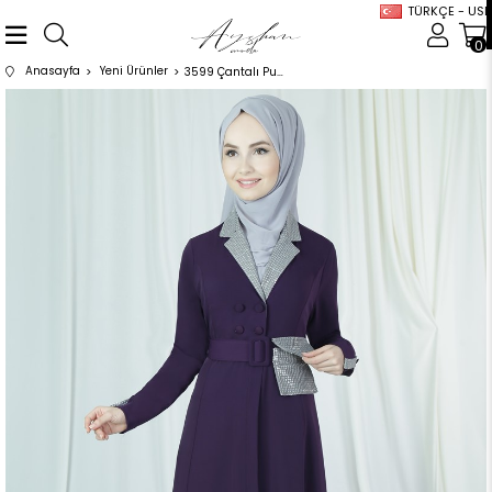
TÜRKÇE - USD
0
Anasayfa
Yeni Ürünler
3599 Çantalı Pulpayetli Mürdüm Ferace