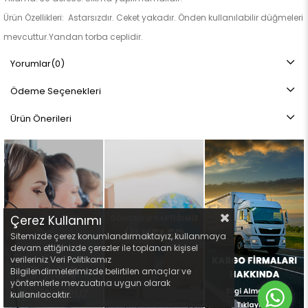
Ürün Özellikleri: Astarsızdır. Ceket yakadır. Önden kullanılabilir düğmeleri
mevcuttur.Yandan torba ceplidir.
Not: Ürün renginde konsept fotoğraf çekimlerinden dolayı ton farkı
Yorumlar
(0)
olabilir.
Ödeme Seçenekleri
Ürün Önerileri
Çerez Kullanımı
Sitemizde çerez konumlandırmaktayız, kullanmaya
devam ettiğinizde çerezler ile toplanan kişisel
verileriniz Veri Politikamız
Bilgilendirmelerimizde belirtilen amaçlar ve
yöntemlerle mevzuatına uygun olarak
kullanılacaktır.