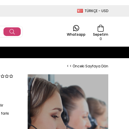
TÜRKÇE - USD
Whatsapp
Sepetim
0
< < Önceki Sayfaya Dön
ir
farkı