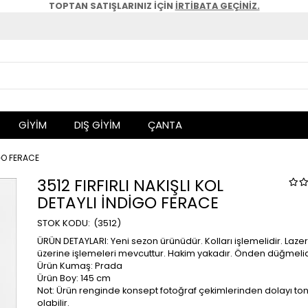
TOPTAN SATIŞLARINIZ İÇİN
İRTİBATA GEÇİNİZ.
GİYİM
DIŞ GİYİM
ÇANTA
İGO FERACE
3512 FIRFIRLI NAKIŞLI KOL
DETAYLI İNDİGO FERACE
(3512)
ÜRÜN DETAYLARI: Yeni sezon ürünüdür. Kolları işlemelidir. Laze
üzerine işlemeleri mevcuttur. Hakim yakadır. Önden düğmelid
Ürün Kumaş: Prada
Ürün Boy: 145 cm
Not: Ürün renginde konsept fotoğraf çekimlerinden dolayı ton 
olabilir.