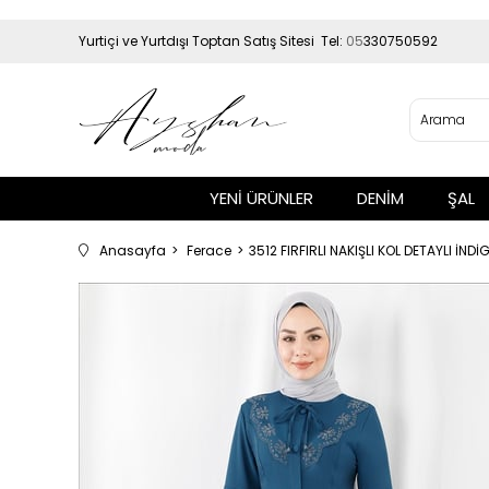
Yurtiçi ve Yurtdışı Toptan Satış Sitesi Tel:
05
330750592
YENİ ÜRÜNLER
DENİM
ŞAL
Anasayfa
Ferace
3512 FIRFIRLI NAKIŞLI KOL DETAYLI İND