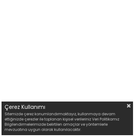
Çerez Kullanımı
Sitemizde çerez konumlandırmaktayız, kullanmaya devam
ettiğinizde çerezler ile toplanan kişisel verileriniz Veri Politikamız
Bilgilendirmelerimizde belirtilen amaçlar ve yöntemlerle
mevzuatına uygun olarak kullanılacaktır.