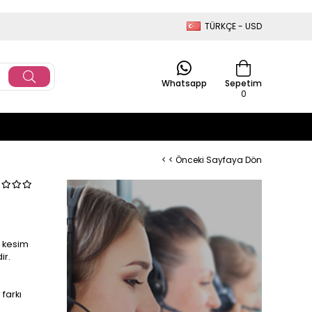
TÜRKÇE - USD
Whatsapp
Sepetim
0
< < Önceki Sayfaya Dön
r kesim
ir.
farkı