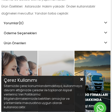
Ürün Özellikleri: Astarsızdır. Hakim yakadır. Önden kullanılabilir
düğmeleri mevcuttur. Yandan torba ceplidir.
Not: Ürün renginde konsept fotoğraf çekimlerinden dolayı ton farkı
Yorumlar
(0)
olabilir.
Ödeme Seçenekleri
Ürün Önerileri
Çerez Kullanımı
Sitemizde çerez konumlandırmaktayız, kullanmaya
devam ettiğinizde çerezler ile toplanan kişisel
verileriniz Veri Politikamız
Bilgilendirmelerimizde belirtilen amaçlar ve
yöntemlerle mevzuatına uygun olarak
kullanılacaktır.