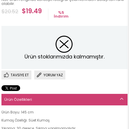
olabilir.
$19.49
$20.52
%
5
İndirim
Ürün stoklarımızda kalmamıştır.
TAVSIYE ET
YORUM YAZ
Ürün Özellikleri
Ürün Boyu: 145 cm
Kumaş Özelliği: Süet Kumaş
Yıkama: 30 derece. Sıkma yapılmamalıdır.