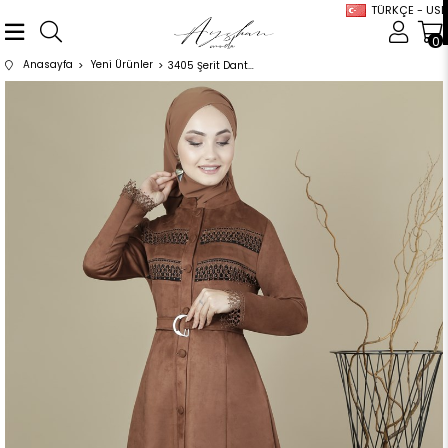
TÜRKÇE - USD
0
Anasayfa
Yeni Ürünler
3405 Şerit Dantelli Kahve Ferace