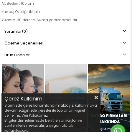
Alt Beden : 105 cm
Kumaş Özelliği: İki İplik
Yıkama: 30 derece. Sıkma yapılmamalıdır.
Ürün Özellikleri: Astarsızdır. Yandan torba ceplidir. Diz izi yapmaz.
Yorumlar
(0)
Not: Ürün renginde konsept fotoğraf çekimlerinden dolayı ton farkı
Ödeme Seçenekleri
olabilir.
Ürün Önerileri
Çerez Kullanımı
Sitemizde çerez konumlandırmaktayız, kullanmaya
devam ettiğinizde çerezler ile toplanan kişisel
verileriniz Veri Politikamız
Bilgilendirmelerimizde belirtilen amaçlar ve
yöntemlerle mevzuatına uygun olarak
kullanılacaktır.