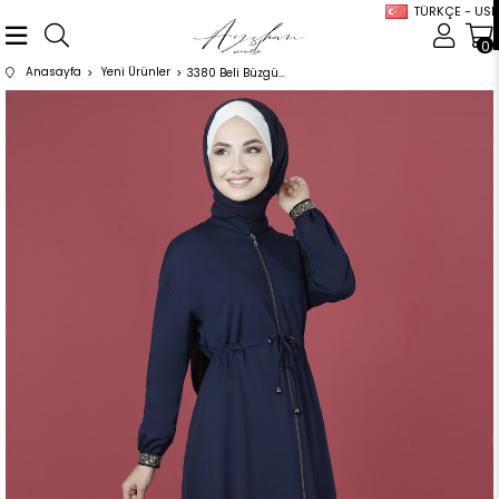
TÜRKÇE - USD
0
Anasayfa
Yeni Ürünler
3380 Beli Büzgülü Lacivert Spor Takım