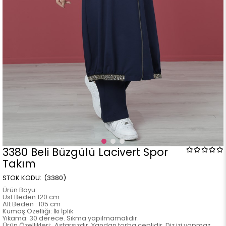
3380 Beli Büzgülü Lacivert Spor
Takım
(3380)
Ürün Boyu:
Üst Beden:120 cm
Alt Beden : 105 cm
Kumaş Özelliği: İki İplik
Yıkama: 30 derece. Sıkma yapılmamalıdır.
Ürün Özellikleri: Astarsızdır. Yandan torba ceplidir. Diz izi yapmaz.