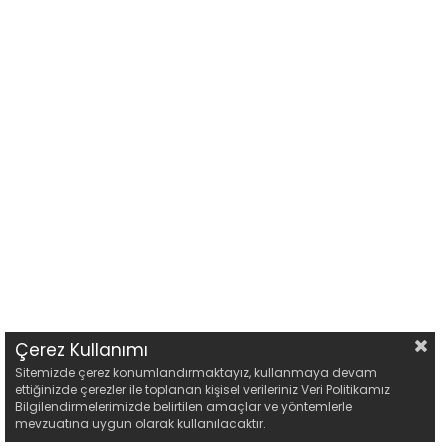
Çerez Kullanımı
Sitemizde çerez konumlandırmaktayız, kullanmaya devam
ettiğinizde çerezler ile toplanan kişisel verileriniz Veri Politikamız
Bilgilendirmelerimizde belirtilen amaçlar ve yöntemlerle
mevzuatına uygun olarak kullanılacaktır.