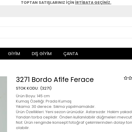
TOPTAN SATIŞLARINIZ İÇİN
İRTİBATA GEÇİNİZ.
GİYİM
DIŞ GİYİM
ÇANTA
3271 Bordo Afife Ferace
(3271)
Ürün Boyu: 145 cm
Kumaş Özelliği: Prada Kumaş
Yıkama: 30 derece. Sıkma yapılmamalıdır.
Ürün Özellikleri: Yeni sezon ürünüdür. Astarsızdır. Hakim yakadı
Yandan torba ceplidir. Önden kullanılabilir düğmeleri mevcutt
Not: Ürün renginde konsept fotoğraf çekimlerinden dolayı ton 
olabilir.