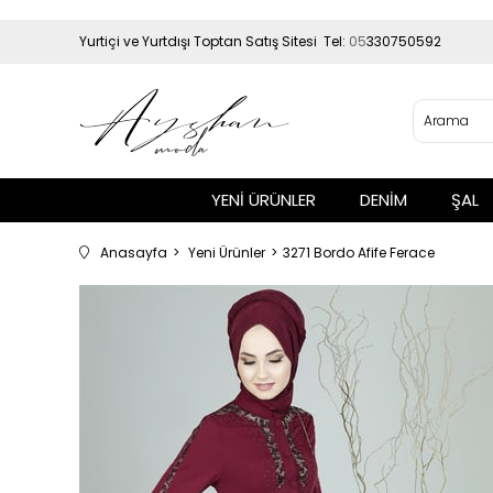
Yurtiçi ve Yurtdışı Toptan Satış Sitesi Tel:
05
330750592
YENİ ÜRÜNLER
DENİM
ŞAL
Anasayfa
Yeni Ürünler
3271 Bordo Afife Ferace