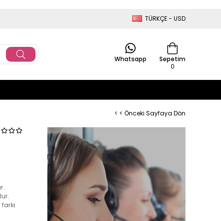
TÜRKÇE - USD
Whatsapp
Sepetim
0
< < Önceki Sayfaya Dön
r.
ur.
farkı