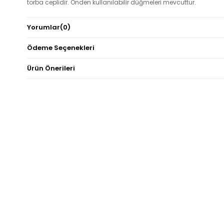
torba ceplidir. Önden kullanılabilir düğmeleri mevcuttur.
Not: Ürün renginde konsept fotoğraf çekimlerinden dolayı ton fark
Yorumlar
(0)
olabilir.
Ödeme Seçenekleri
Ürün Önerileri