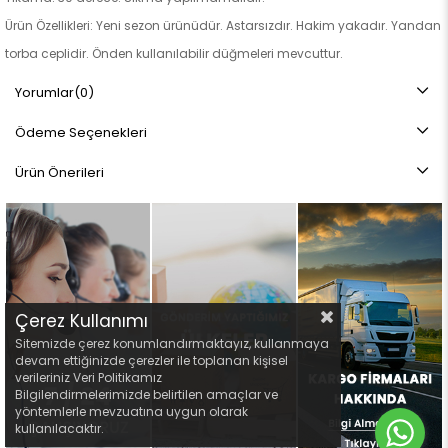
Ürün Özellikleri: Yeni sezon ürünüdür. Astarsızdır. Hakim yakadır. Yandan
torba ceplidir. Önden kullanılabilir düğmeleri mevcuttur.
Not: Ürün renginde konsept fotoğraf çekimlerinden dolayı ton farkı
Yorumlar
(0)
olabilir
Ödeme Seçenekleri
Ürün Önerileri
Çerez Kullanımı
Sitemizde çerez konumlandırmaktayız, kullanmaya
devam ettiğinizde çerezler ile toplanan kişisel
verileriniz Veri Politikamız
Bilgilendirmelerimizde belirtilen amaçlar ve
yöntemlerle mevzuatına uygun olarak
kullanılacaktır.