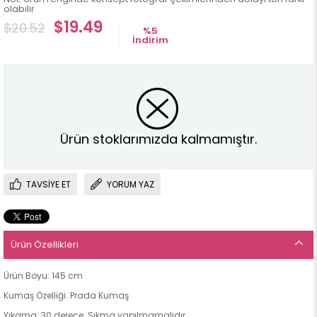
olabilir
$19.49
$20.52
%
5
İndirim
Ürün stoklarımızda kalmamıştır.
TAVSIYE ET
YORUM YAZ
Ürün Özellikleri
Ürün Boyu: 145 cm
Kumaş Özelliği: Prada Kumaş
Yıkama: 30 derece. Sıkma yapılmamalıdır.