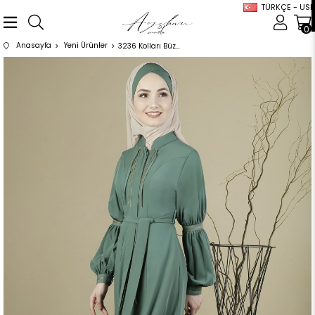
TÜRKÇE - USD
0
Anasayfa
Yeni Ürünler
3236 Kolları Büzgülü Mint Ferace