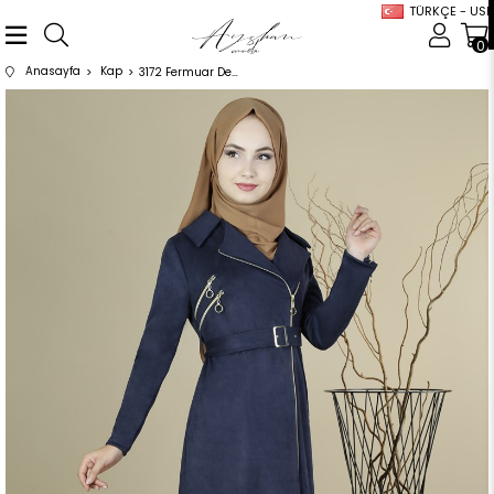
TÜRKÇE - USD
0
Anasayfa
Kap
3172 Fermuar Detaylı Lacivert Kap