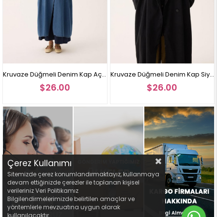
Kruvaze Düğmeli Denim Kap Açık Mavi
Kruvaze Düğmeli Denim Kap Siyah
$26.00
$26.00
Çerez Kullanımı
Sitemizde çerez konumlandırmaktayız, kullanmaya
devam ettiğinizde çerezler ile toplanan kişisel
verileriniz Veri Politikamız
Bilgilendirmelerimizde belirtilen amaçlar ve
yöntemlerle mevzuatına uygun olarak
kullanılacaktır.