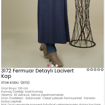
3172 Fermuar Detaylı Lacivert
Kap
(3172)
Ürün Boyu: 130 cm
Kumaş Özelliği: Süet Kumaş
Yıkama: 30 derece. Sıkma yapılmamalıdır.
Ürün Özellikleri: Astarsızdır. Ceket yakadır.Fermuarlıdır. Yandan
torba ceplidir.
Not: Ürün renginde konsept fotoğraf çekimlerinden dolayı ton farkı