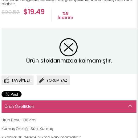
olabilir.
$19.49
$20.52
%
5
İndirim
Ürün stoklarımızda kalmamıştır.
TAVSIYE ET
YORUM YAZ
Ürün Özellikleri
Ürün Boyu: 130 cm
Kumaş Özelliği: Süet Kumaş
Yıkama: 30 derece. Sıkma yapılmamalıdır.