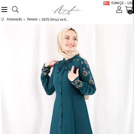
TÜRKÇE - USD
0
Anasayfa
Ferace
3073 Omuz ve Kolları Mine İşlemeli Petrol Ferace