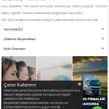
Ürün Özellikleri: Yeni sezon ürünüdür. Astarsızdır. Hakim yakadır. Yandan
torba ceplidir. Önden kullanılabilir düğmeleri mevcuttur.
Not: Ürün renginde konsept fotoğraf çekimlerinden dolayı ton farkı
olabilir.
Yorumlar
(0)
Ödeme Seçenekleri
Ürün Önerileri
Çerez Kullanımı
Sitemizde çerez konumlandırmaktayız, kullanmaya
devam ettiğinizde çerezler ile toplanan kişisel
verileriniz Veri Politikamız
Bilgilendirmelerimizde belirtilen amaçlar ve
yöntemlerle mevzuatına uygun olarak