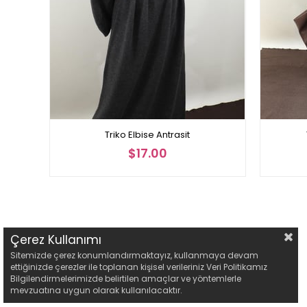
Triko Elbise Antrasit
$17.00
Çerez Kullanımı
Sitemizde çerez konumlandırmaktayız, kullanmaya devam
ettiğinizde çerezler ile toplanan kişisel verileriniz Veri Politikamız
Bilgilendirmelerimizde belirtilen amaçlar ve yöntemlerle
mevzuatına uygun olarak kullanılacaktır.