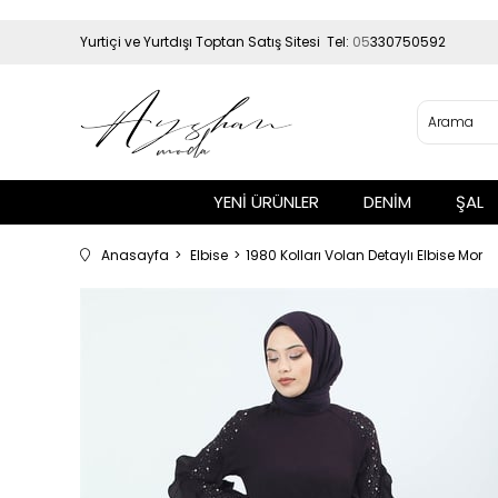
Yurtiçi ve Yurtdışı Toptan Satış Sitesi Tel:
05
330750592
YENİ ÜRÜNLER
DENİM
ŞAL
Anasayfa
Elbise
1980 Kolları Volan Detaylı Elbise Mor