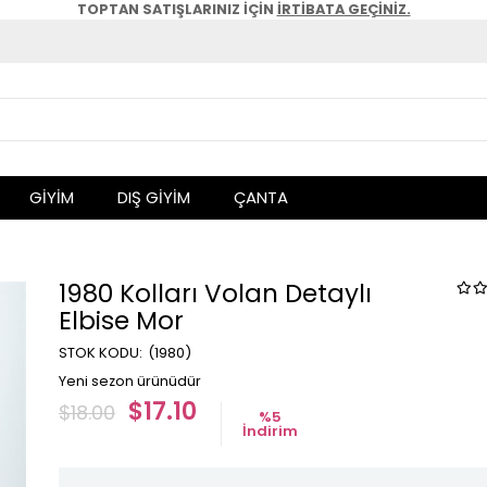
TOPTAN SATIŞLARINIZ İÇİN
İRTİBATA GEÇİNİZ.
GİYİM
DIŞ GİYİM
ÇANTA
1980 Kolları Volan Detaylı
Elbise Mor
(1980)
Yeni sezon ürünüdür
$17.10
$18.00
%
5
İndirim