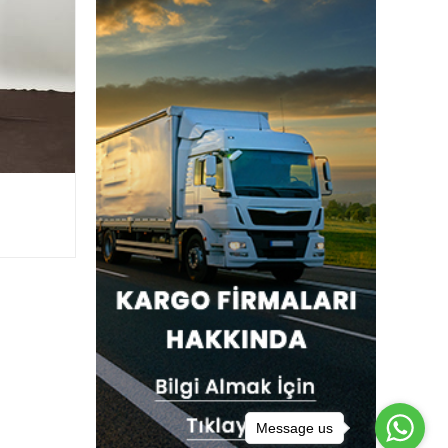
Triko Elbise Koyu Taş
$17.00
Message us