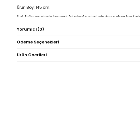
Ürün Boy: 145 cm.
Not: Ürün renginde konsept fotoğraf çekimlerinden dolayı ton fark
olabilir.
Yorumlar
(0)
Ödeme Seçenekleri
Ürün Önerileri