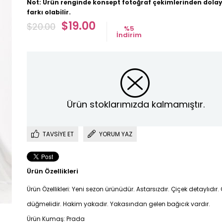
Not: Ürün renginde konsept fotoğraf çekimlerinden dolay
farkı olabilir.
$19.00
$20.00
%
5
İndirim
Ürün stoklarımızda kalmamıştır.
TAVSIYE ET
YORUM YAZ
Ürün Özellikleri
Ürün Özellikleri: Yeni sezon ürünüdür. Astarsızdır. Çiçek detaylıdır
düğmelidir. Hakim yakadır. Yakasından gelen bağıcık vardır.
Ürün Kumaş: Prada