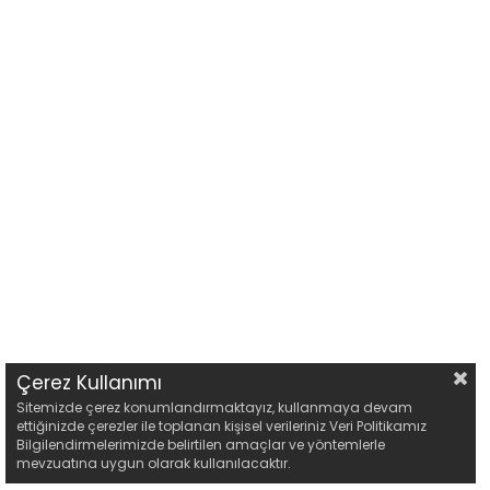
Çerez Kullanımı
Sitemizde çerez konumlandırmaktayız, kullanmaya devam
ettiğinizde çerezler ile toplanan kişisel verileriniz Veri Politikamız
Bilgilendirmelerimizde belirtilen amaçlar ve yöntemlerle
mevzuatına uygun olarak kullanılacaktır.