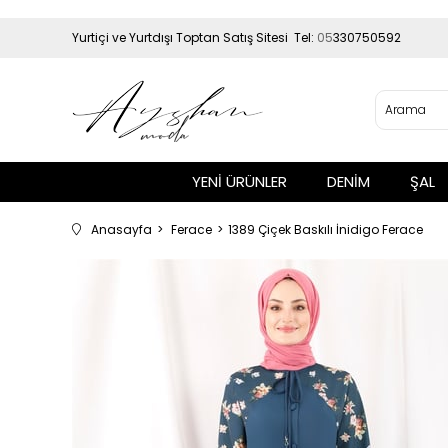
Yurtiçi ve Yurtdışı Toptan Satış Sitesi Tel:
05
330750592
YENİ ÜRÜNLER
DENİM
ŞAL
Anasayfa
Ferace
1389 Çiçek Baskılı İnidigo Ferace