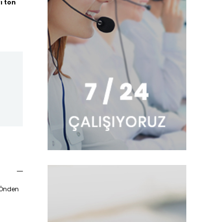
ı ton
. Önden