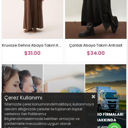
Kruvaze Dehna Abaya Takım Kahverengi
Çantalı Abaya Takım Antrasit
$31.00
$34.00
Çerez Kullanımı
Sitemizde çerez konumlandırmaktayız, kullanmaya
devam ettiğinizde çerezler ile toplanan kişisel
verileriniz Veri Politikamız
Bilgilendirmelerimizde belirtilen amaçlar ve
yöntemlerle mevzuatına uygun olarak