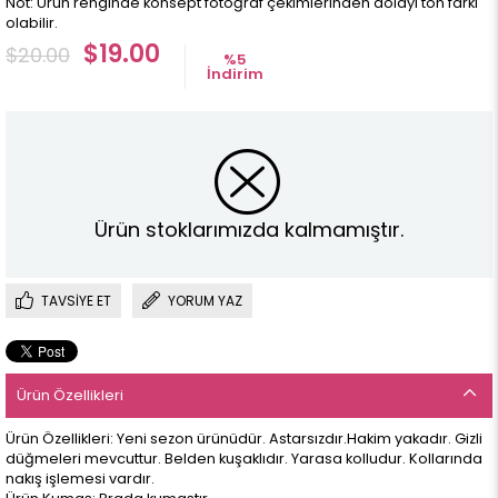
Not: Ürün renginde konsept fotoğraf çekimlerinden dolayı ton farkı
olabilir.
$19.00
$20.00
%
5
İndirim
Ürün stoklarımızda kalmamıştır.
TAVSIYE ET
YORUM YAZ
Ürün Özellikleri
Ürün Özellikleri: Yeni sezon ürünüdür. Astarsızdır.Hakim yakadır. Gizli
düğmeleri mevcuttur. Belden kuşaklıdır. Yarasa kolludur. Kollarında
nakış işlemesi vardır.