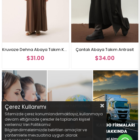
Kruvaze Dehna Abaya Takım Kahverengi
Çantalı Abaya Takım Antrasit
$31.00
$34.00
Çerez Kullanımı
Sitemizde çerez konumlandırmaktayız, kullanmaya
devam ettiğinizde çerezler ile toplanan kişisel
verileriniz Veri Politikamız
Bilgilendirmelerimizde belirtilen amaçlar ve
yöntemlerle mevzuatına uygun olarak