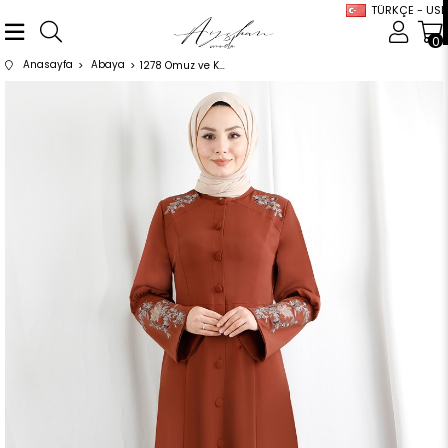
TÜRKÇE - USD
0
Anasayfa
Abaya
1278 Omuz ve Kolları Nakışlı Kiremit Ferace