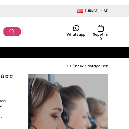
TÜRKÇE - USD
Whatsapp
Sepetim
0
< < Önceki Sayfaya Dön
maş
i
t