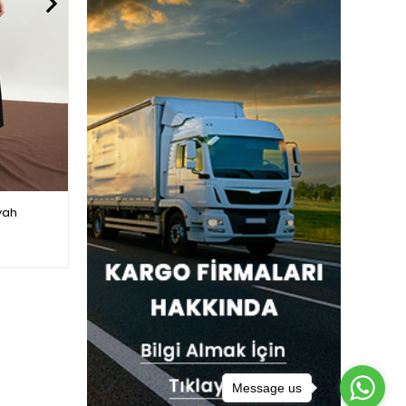
yah
Çantalı Abaya Takım Vizon
$34.00
Message us