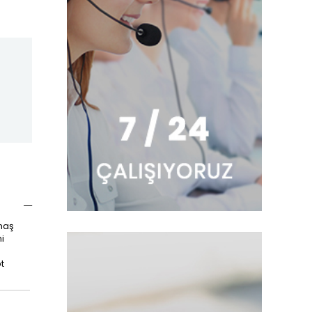
maş
i
t