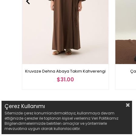
Kruvaze Dehna Abaya Takım Kahverengi
Ça
$31.00
Çerez Kullanımı
Sitemizde çerez konumlandırmaktayız, kullanmaya devam
ettiğinizde çerezler ile toplanan kişisel verileriniz Veri Politikamız
Bilgilendirmelerimizde belirtilen amaçlar ve yöntemlerle
mevzuatına uygun olarak kullanılacaktır.