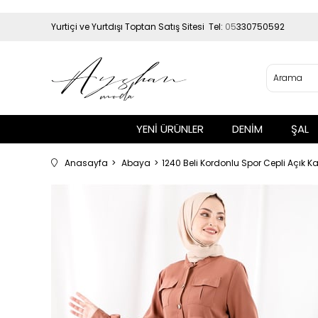
Yurtiçi ve Yurtdışı Toptan Satış Sitesi Tel:
05
330750592
YENİ ÜRÜNLER
DENİM
ŞAL
Anasayfa
Abaya
1240 Beli Kordonlu Spor Cepli Açık K