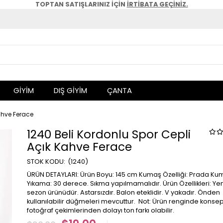
TOPTAN SATIŞLARINIZ İÇİN
İRTİBATA GEÇİNİZ.
GİYİM
DIŞ GİYİM
ÇANTA
ahve Ferace
1240 Beli Kordonlu Spor Cepli
Açık Kahve Ferace
(1240)
ÜRÜN DETAYLARI: Ürün Boyu: 145 cm Kumaş Özelliği: Prada Ku
Yıkama: 30 derece. Sıkma yapılmamalıdır. Ürün Özellikleri: Yen
sezon ürünüdür. Astarsızdır. Balon eteklidir. V yakadır. Önden
kullanılabilir düğmeleri mevcuttur. Not: Ürün renginde konsep
fotoğraf çekimlerinden dolayı ton farkı olabilir.