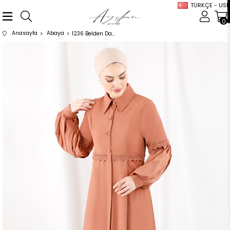
TÜRKÇE - USD
0
Anasayfa
Abaya
1236 Belden Dantel Detaylı Somon Ferace