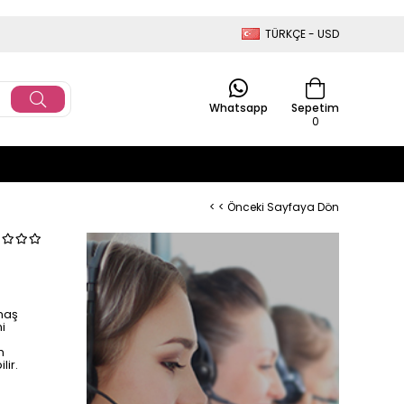
TÜRKÇE - USD
Whatsapp
Sepetim
0
< < Önceki Sayfaya Dön
maş
i
n
lir.