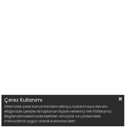
Çerez Kullanımı
Sitemizde çerez konumlandırmaktayız, kullanmaya devam
ettiğinizde çerezler ile toplanan kişisel verileriniz Veri Politikamız
Bilgilendirmelerimizde belirtilen amaçlar ve yöntemlerle
mevzuatına uygun olarak kullanılacaktır.