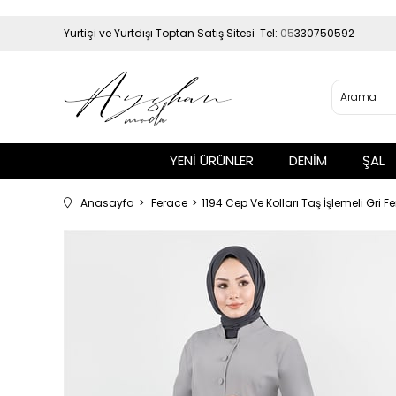
Yurtiçi ve Yurtdışı Toptan Satış Sitesi Tel:
05
330750592
YENİ ÜRÜNLER
DENİM
ŞAL
Anasayfa
Ferace
1194 Cep Ve Kolları Taş İşlemeli Gri F