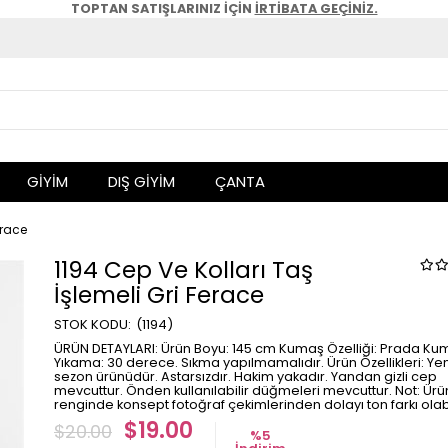
TOPTAN SATIŞLARINIZ İÇİN
İRTİBATA GEÇİNİZ.
GİYİM
DIŞ GİYİM
ÇANTA
erace
1194 Cep Ve Kolları Taş
İşlemeli Gri Ferace
(1194)
ÜRÜN DETAYLARI: Ürün Boyu: 145 cm Kumaş Özelliği: Prada Ku
Yıkama: 30 derece. Sıkma yapılmamalıdır. Ürün Özellikleri: Yen
sezon ürünüdür. Astarsızdır. Hakim yakadır. Yandan gizli cep
mevcuttur. Önden kullanılabilir düğmeleri mevcuttur. Not: Ürü
renginde konsept fotoğraf çekimlerinden dolayı ton farkı olabi
$19.00
$20.00
%
5