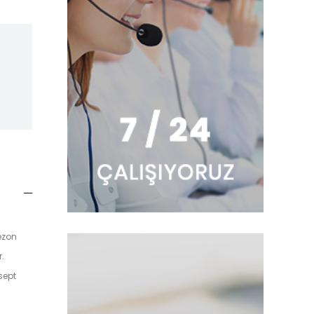
ezon
.
sept