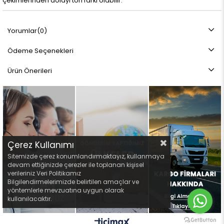
çekimlerinden dolayı ton farkı olabilir.
Yorumlar
(0)
Ödeme Seçenekleri
Ürün Önerileri
Çerez Kullanımı
Sitemizde çerez konumlandırmaktayız, kullanmaya
devam ettiğinizde çerezler ile toplanan kişisel
verileriniz Veri Politikamız
Bilgilendirmelerimizde belirtilen amaçlar ve
yöntemlerle mevzuatına uygun olarak
kullanılacaktır.