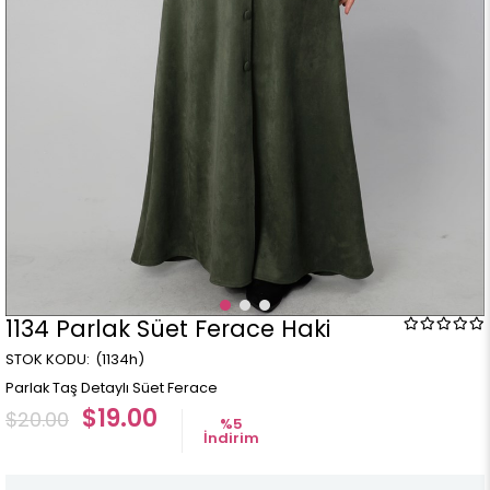
1134 Parlak Süet Ferace Haki
(1134h)
Parlak Taş Detaylı Süet Ferace
$19.00
$20.00
%
5
İndirim