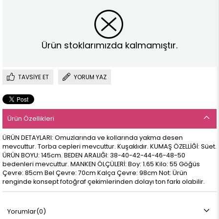
Ürün stoklarımızda kalmamıştır.
TAVSIYE ET
YORUM YAZ
Ürün Özellikleri
ÜRÜN DETAYLARI: Omuzlarında ve kollarında yakma desen
mevcuttur. Torba cepleri mevcuttur. Kuşaklıdır. KUMAŞ ÖZELLİĞİ: Süet.
ÜRÜN BOYU: 145cm. BEDEN ARALIĞI: 38-40-42-44-46-48-50
bedenleri mevcuttur. MANKEN ÖLÇÜLERİ: Boy: 1.65 Kilo: 55 Göğüs
Çevre: 85cm Bel Çevre: 70cm Kalça Çevre: 98cm Not: Ürün
renginde konsept fotoğraf çekimlerinden dolayı ton farkı olabilir.
Yorumlar
(0)