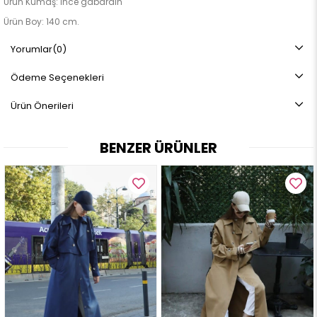
Ürün Kumaş: İnce gabardin
Ürün Boy: 140 cm.
Not: Ürün renginde konsept fotoğraf çekimlerinden dolayı ton farkı
Yorumlar
(0)
olabilir.
Ödeme Seçenekleri
Ürün Önerileri
BENZER ÜRÜNLER