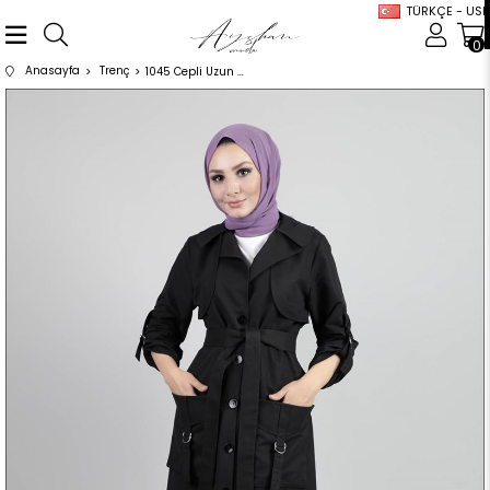
TÜRKÇE - USD
0
Anasayfa
Trenç
1045 Cepli Uzun Siyah Trenç