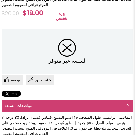
الفوتوغرافي لمفهوم التصوير.
$19.00
$20.00
%
5
تخفيض
السلعة غير متوفر
كتابة تعليق
توصية
مواصفات السلعة
التفاصيل الرئيسية: طول الصفحة: 145 سم النسيج: قماش فستان برادا: 30 درجة. لا
ينبغي القيام بالغزل. منتج جديد. إنه غير مُبطن. هذا مقود. يوجد جيب مخفي على
الجانب. سحاب. ملاحظة: قد يكون هناك اختلاف في اللون في المنتج بسبب التصوير
الفوتوغرافي لمفهوم التصوير.