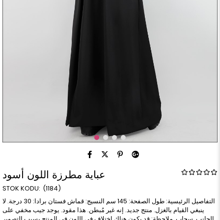
عباية مطرزة اللون أسود
(1184)
التفاصيل الرئيسية: طول الصفحة: 145 سم النسيج: قماش فستان برادا: 30 درجة. لا
ينبغي القيام بالغزل. منتج جديد. إنه غير مُبطن. هذا مقود. يوجد جيب مخفي على
الجانب. سحاب. ملاحظة: قد يكون هناك اختلاف في اللون في المنتج بسبب التصوير