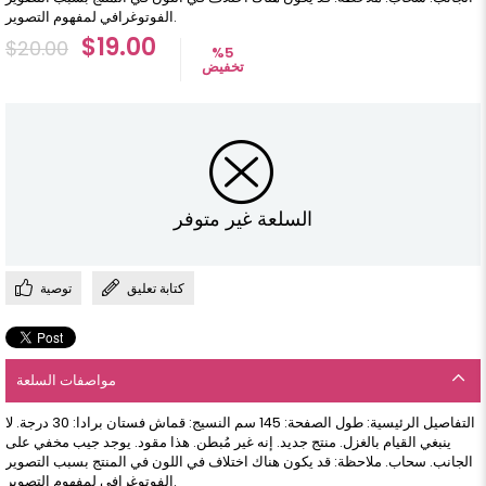
الفوتوغرافي لمفهوم التصوير.
$19.00
$20.00
%
5
تخفيض
السلعة غير متوفر
كتابة تعليق
توصية
مواصفات السلعة
التفاصيل الرئيسية: طول الصفحة: 145 سم النسيج: قماش فستان برادا: 30 درجة. لا
ينبغي القيام بالغزل. منتج جديد. إنه غير مُبطن. هذا مقود. يوجد جيب مخفي على
الجانب. سحاب. ملاحظة: قد يكون هناك اختلاف في اللون في المنتج بسبب التصوير
الفوتوغرافي لمفهوم التصوير.