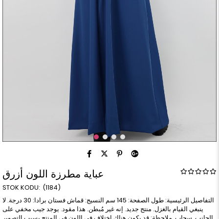
عباية مطرزة اللون أزرق
(1184)
التفاصيل الرئيسية: طول الصفحة: 145 سم النسيج: قماش فستان برادا: 30 درجة. لا
ينبغي القيام بالغزل. منتج جديد. إنه غير مُبطن. هذا مقود. يوجد جيب مخفي على
الجانب. سحاب. ملاحظة: قد يكون هناك اختلاف في اللون في المنتج بسبب التصوير