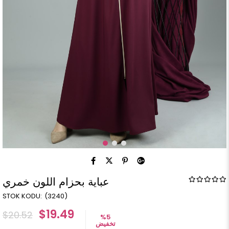
عباية بحزام اللون خمري
(3240)
$19.49
$20.52
%
5
تخفيض