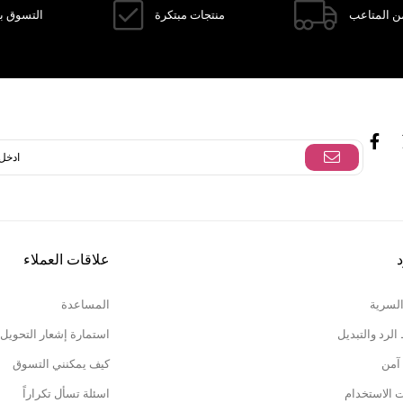
ن المتاعب
منتجات مبتكرة
التسوق با
د
علاقات العملاء
السرية
المساعدة
لرد والتبديل
استمارة إشعار التحويل
آمن
كيف يمكنني التسوق
ت الاستخدام
اسئلة تسأل تكراراً