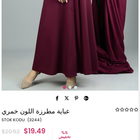
عباية مطرزة اللون خمري
(3244)
$19.49
$20.52
%
5
تخفيض