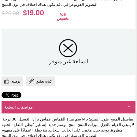
التصوير الفوتوغرافي ، قد يكون هناك اختلاف في لون المنتج.
$19.00
$20.00
%
5
تخفيض
السلعة غير متوفر
كتابة تعليق
توصية
مواصفات السلعة
تفاصيل المنتج: طول المنتج: 145 سم ميزة القماش: قماش برادا الغسيل: 30 درجة.
لا ينبغي القيام بالغزل. ميزات المنتج: منتج موسم جديد. إنه غير مُبطن. اللفاع. الجبهة
مطرزة. يوجد جيب مخفي على الجانب. سحاب. ملاحظة: اعتمادًا على مفهوم
التصوير الفوتوغرافي ، قد يكون هناك اختلاف في لون المنتج.