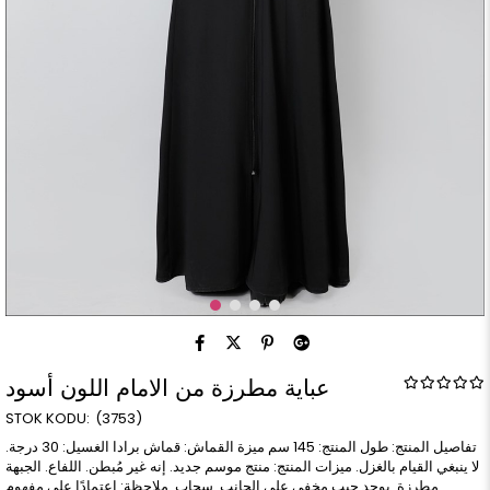
عباية مطرزة من الامام اللون أسود
(3753)
تفاصيل المنتج: طول المنتج: 145 سم ميزة القماش: قماش برادا الغسيل: 30 درجة.
لا ينبغي القيام بالغزل. ميزات المنتج: منتج موسم جديد. إنه غير مُبطن. اللفاع. الجبهة
مطرزة. يوجد جيب مخفي على الجانب. سحاب. ملاحظة: اعتمادًا على مفهوم