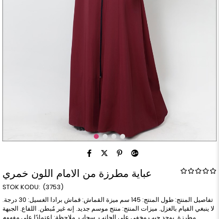
عباية مطرزة من الامام اللون خمري
(3753)
تفاصيل المنتج: طول المنتج: 145 سم ميزة القماش: قماش برادا الغسيل: 30 درجة.
لا ينبغي القيام بالغزل. ميزات المنتج: منتج موسم جديد. إنه غير مُبطن. اللفاع. الجبهة
مطرزة. يوجد جيب مخفي على الجانب. سحاب. ملاحظة: اعتمادًا على مفهوم