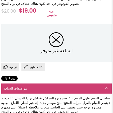
التصوير الفوتوغرافي ، قد يكون هناك اختلاف في لون المنتج.
$19.00
$20.00
%
5
تخفيض
السلعة غير متوفر
كتابة تعليق
توصية
مواصفات السلعة
تفاصيل المنتج: طول المنتج: 145 سم ميزة القماش: قماش برادا الغسيل: 30 درجة.
لا ينبغي القيام بالغزل. ميزات المنتج: منتج موسم جديد. إنه غير مُبطن. اللفاع. الجبهة
مطرزة. يوجد جيب مخفي على الجانب. سحاب. ملاحظة: اعتمادًا على مفهوم
التصوير الفوتوغرافي ، قد يكون هناك اختلاف في لون المنتج.