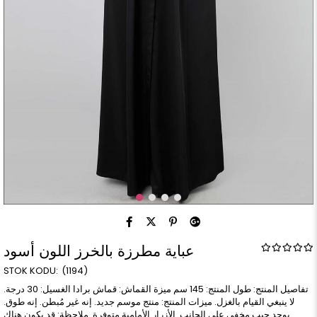
عباية مطرزة بالخرز اللون أسود
(1194)
تفاصيل المنتج: طول المنتج: 145 سم ميزة القماش: قماش برادا الغسيل: 30 درجة.
لا ينبغي القيام بالغزل. ميزات المنتج: منتج موسم جديد. إنه غير مُبطن. إنه طوق.
يوجد جيب مخفي على الجانب. الأزرار الأمامية متوفرة. ملاحظة: قد يكون هناك