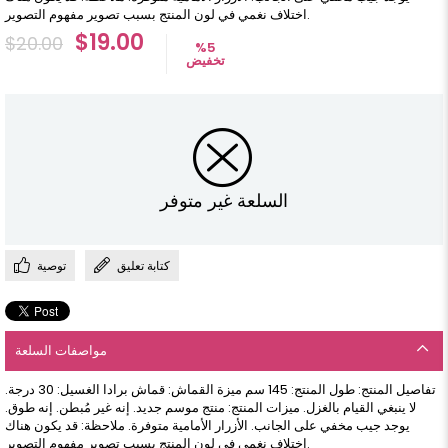
اختلاف نغمي في لون المنتج بسبب تصوير مفهوم التصوير.
$19.00
$20.00
%
5
تخفيض
السلعة غير متوفر
كتابة تعليق
توصية
مواصفات السلعة
تفاصيل المنتج: طول المنتج: 145 سم ميزة القماش: قماش برادا الغسيل: 30 درجة.
لا ينبغي القيام بالغزل. ميزات المنتج: منتج موسم جديد. إنه غير مُبطن. إنه طوق.
يوجد جيب مخفي على الجانب. الأزرار الأمامية متوفرة. ملاحظة: قد يكون هناك
اختلاف نغمي في لون المنتج بسبب تصوير مفهوم التصوير.