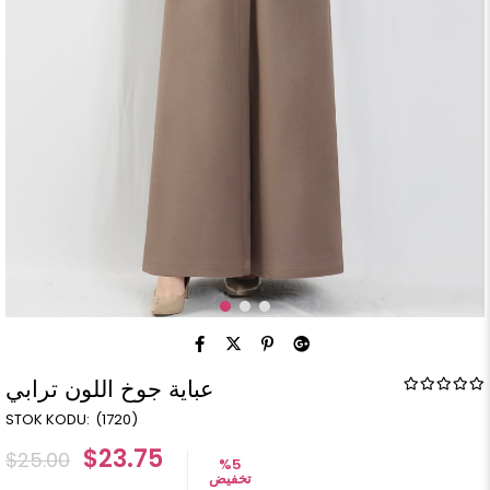
عباية جوخ اللون ترابي
(1720)
$23.75
$25.00
%
5
تخفيض