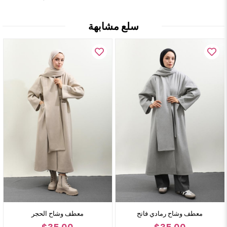
سلع مشابهة
وشاح النعناع
معطف وشاح رمادي فاتح
معطف 