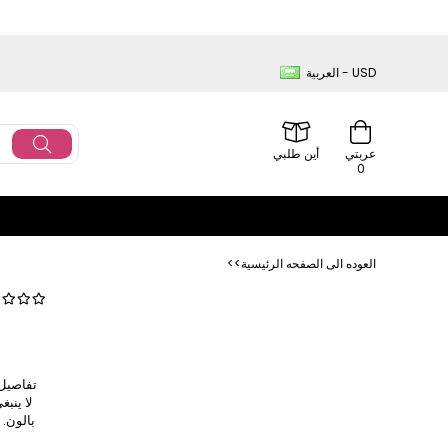
العربية - USD
عربتي
أين طلبي
0
<<العوده‌ الی الصفحه‌ الرئیسیة
لا ينبغ
بالون. 