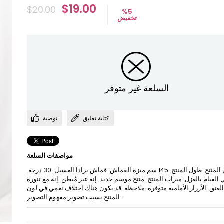
$19.00
$20.00
%
5
تخفيض
السلعة غير متوفر
كتابة تعليق
توصية
مواصفات السلعة
تفاصيل المنتج: طول المنتج: 145 سم ميزة القماش: قماش برادا الغسيل: 30 درجة.
ي القيام بالغزل. ميزات المنتج: منتج موسم جديد. إنه غير مُبطن. إنه مع تنورة
العنق. الأزرار الأمامية متوفرة. ملاحظة: قد يكون هناك اختلاف نغمي في لون
المنتج بسبب تصوير مفهوم التصوير.