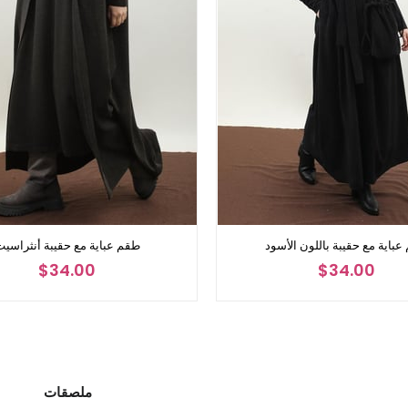
باية مع حقيبة باللون الأسود
طقم عباية مع حقيبة أنثراسي
$34.00
$34.00
ملصقات