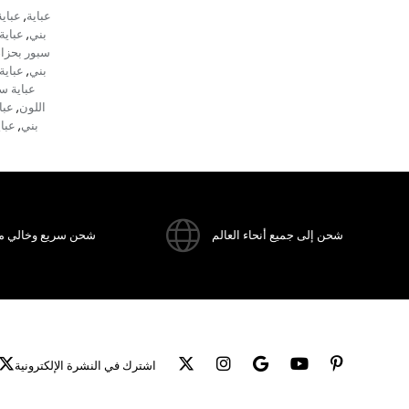
عباية
عباي
,
بني
عباية
,
سبور بحزام
بني
عباية
,
عباية س
اللون
عبا
,
بني
عبا
,
شحن إلى جميع أنحاء العالم
شحن سريع وخالي م
اشترك في النشرة الإلكترونية