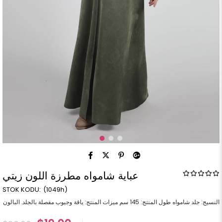
عباية شامواه مطرزة اللون زيتي
(1049h)
النسيج: جلد شامواه طول المنتج: 145 سم ميزات المنتج: ياقة وجيوب مفصلة بالجلد. البالون له ذراع. الحزام متاح.