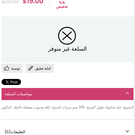
$19.00
$20.00
%
5
تخفيض
السلعة غير متوفر
كتابة تعليق
توصية
مواصفات السلعة
النسيج: جلد شامواه طول المنتج: 145 سم ميزات المنتج: ياقة وجيوب مفصلة بالجلد. البالون له ذراع. الحزام متاح.
التعليقات
(0)