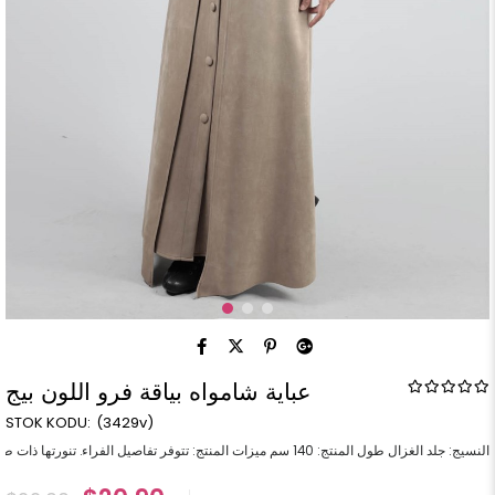
عباية شامواه بياقة فرو اللون بيج
(3429v)
النسيج: جلد الغزال طول المنتج: 140 سم ميزات المنتج: تتوفر تفاصيل الفراء. تنورتها ذات طبقتين ، مع رداء. هو انغلق.