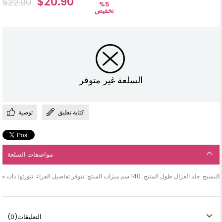
$20.90
$22.00
%
5
تخفيض
السلعة غير متوفر
كتابة تعليق
توصية
مواصفات السلعة
النسيج: جلد الغزال طول المنتج: 140 سم ميزات المنتج: تتوفر تفاصيل الفراء. تنورتها ذات طبقتين ، مع رداء. هو انغلق.
التعليقات
(0)