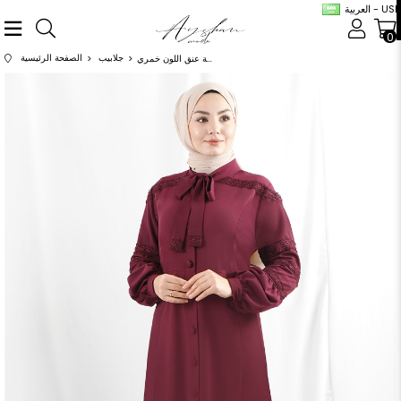
العربية - USD
0
جلابيب
الصفحة الرئيسية
عباية بربطة عنق اللون خمري