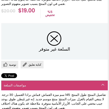
نغمي في لون المنتج بسبب تصوير مفهوم التصوير.
$19.00
$20.00
%
5
تخفيض
السلعة غير متوفر
كتابة تعليق
توصية
مواصفات السلعة
تفاصيل المنتج: طول المنتج: 145 سم ميزة القماش: قماش برادا الغسيل: 30 درجة.
لا ينبغي القيام بالغزل. ميزات المنتج: منتج موسم جديد. إنه غير مُبطن. طوق. يوجد
جيب مخفي على الجانب. الأزرار الأمامية متوفرة. ملاحظة: قد يكون هناك اختلاف
نغمي في لون المنتج بسبب تصوير مفهوم التصوير.