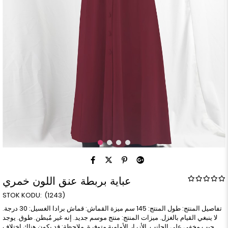
عباية بربطة عنق اللون خمري
(1243)
تفاصيل المنتج: طول المنتج: 145 سم ميزة القماش: قماش برادا الغسيل: 30 درجة.
لا ينبغي القيام بالغزل. ميزات المنتج: منتج موسم جديد. إنه غير مُبطن. طوق. يوجد
جيب مخفي على الجانب. الأزرار الأمامية متوفرة. ملاحظة: قد يكون هناك اختلاف