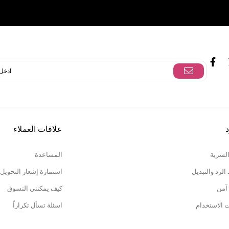
د
علاقات العملاء
السرية
المساعدة
لرد والتبديل
استمارة إشعار التحويل
آمن
كيف يمكنني التسوق
ت الاستخدام
اسئلة تسأل تكراراً