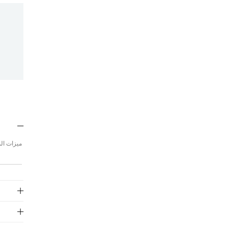
ميزات المنتج: طوق إنجلي