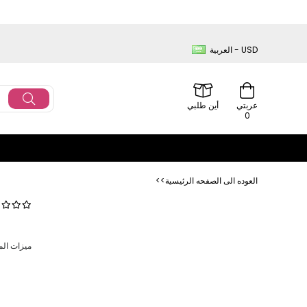
العربية - USD
عربتي
أين طلبي
0
<<العوده‌ الی الصفحه‌ الرئیسیة
ميزات المنتج: طوق إنجليز