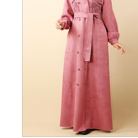
70 سم محيط الورك: 98 سم ملاحظة: قد يكون هناك اختلاف في لون المنتج بسبب مفهوم التصوير الفوتوغرافي.