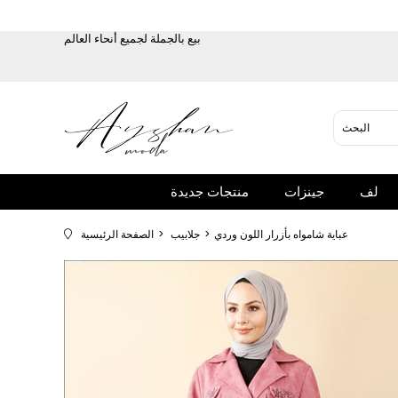
بيع بالجملة لجميع أنحاء العالم
لف
جينزات
منتجات جديدة
عباية شامواه بأزرار اللون وردي
جلابيب
الصفحة الرئيسية
سم محيط الورك: 98 سم ملاحظة: قد يكون هناك اختلاف في لون المنتج بسبب مفهوم التصوير الفوتوغرافي.