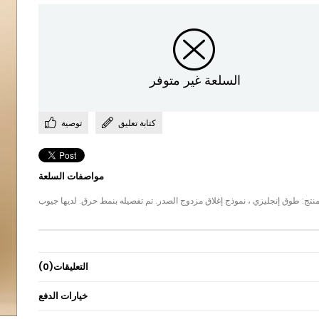
السلعة غير متوفر
كتابة تعليق
توصية
مواصفات السلعة
زي ، نموذج إغلاق مزدوج الصدر. تم تفصيله بنمط حرق. لديها جيوب وأزرار. ميزة النسيج: طول المنتج من جلد الغزال: 145 سم. نطاق الحجم: تتوفر أحجام 38-40-42-44-46-48-50. أبعاد النموذج: الارتفاع: 1.65 الوزن: 55 محيط الصدر: 85 سم محيط الخصر: 
التعليقات
(0)
خيارات الدفع