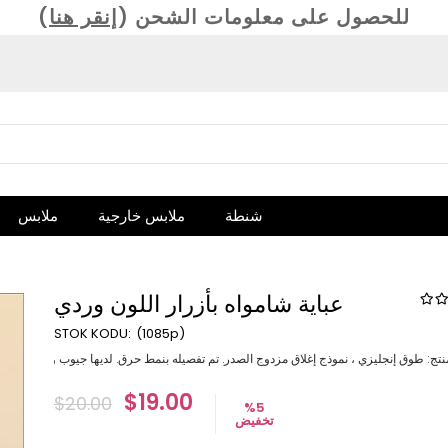
(للحصول على معلومات الشحن (
إنقر هنا
شنطة
ملابس خارجية
ملابس
عباية شامواه بأزرار اللون وردي
(1085p)
ي ، نموذج إغلاق مزدوج الصدر. تم تفصيله بنمط حرق. لديها جيوب وأزرار. ميزة النسيج: طول المنتج من جلد الغزال: 145 سم. نطاق الحجم: تتوفر أحجام 38-40-42-44-46-48-50. أبعاد النموذج: الارتفاع: 1.65 الوزن: 55 محيط الصدر: 85 سم محيط الخصر: 70 
$19.00
$20.00
%
5
تخفيض