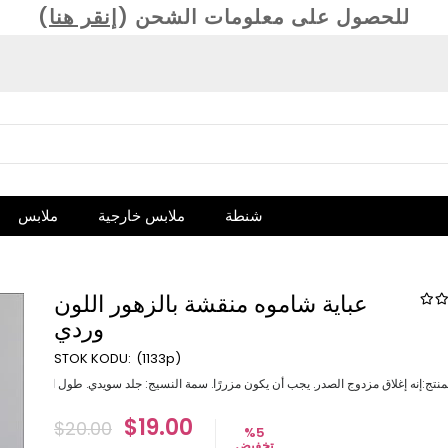
(للحصول على معلومات الشحن (
إنقر هنا
شنطة
ملابس خارجية
ملابس
عباية شاموه منقشة بالزهور اللون
وردي
(1133p)
لصدر. يجب أن يكون مزررًا. سمة النسيج: جلد سويدي. طول المنتج: 145 سم. نطاق الحجم: تتوفر أحجام 38-40-42-44-46-48-50. أبعاد النموذج: الارتفاع: 1.65 الوزن: 55 محيط الصدر: 85 سم محيط الخصر: 70 سم محيط الورك: 98 سم ملاحظة: قد يكون هناك اختلاف في لون المنتج بسبب مفهوم التصوير الفوتوغرافي.
$19.00
$20.00
%
5
تخفيض