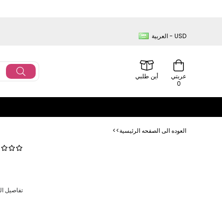
العربية - USD
عربتي
أين طلبي
0
<<العوده‌ الی الصفحه‌ الرئیسیة
تفاصيل المنتج:إنه إغلاق مزدوج ا