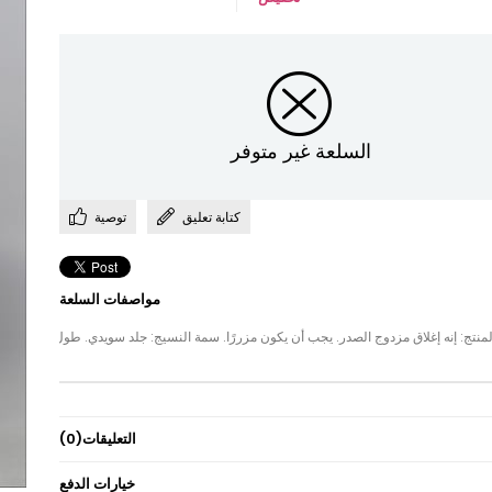
السلعة غير متوفر
كتابة تعليق
توصية
مواصفات السلعة
ج الصدر. يجب أن يكون مزررًا. سمة النسيج: جلد سويدي. طول المنتج: 145 سم. نطاق الحجم: تتوفر أحجام 38-40-42-44-46-48-50. أبعاد النموذج: الارتفاع: 1.65 الوزن: 55 محيط الصدر: 85 سم محيط الخصر: 70 سم محيط الورك: 98 سم ملاحظة: قد يكون هناك اختلاف في لون المنتج بسبب مفهوم التصوير الفوتوغرافي.
التعليقات
(0)
خيارات الدفع