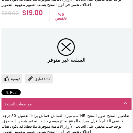
اختلاف نغمي في لون المنتج بسبب تصوير مفهوم التصوير.
$19.00
$20.00
%
5
تخفيض
السلعة غير متوفر
كتابة تعليق
توصية
مواصفات السلعة
تفاصيل المنتج: طول المنتج: 145 سم ميزة القماش: قماش برادا الغسيل: 30 درجة.
لا ينبغي القيام بالغزل. ميزات المنتج: منتج موسم جديد. إنه غير مُبطن. إنه طوق.
يوجد جيب مخفي على الجانب. الأزرار الأمامية متوفرة. ملاحظة: قد يكون هناك
اختلاف نغمي في لون المنتج بسبب تصوير مفهوم التصوير.