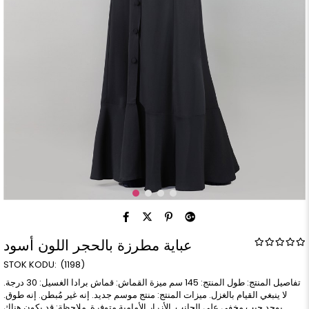
عباية مطرزة بالحجر اللون أسود
(1198)
تفاصيل المنتج: طول المنتج: 145 سم ميزة القماش: قماش برادا الغسيل: 30 درجة.
لا ينبغي القيام بالغزل. ميزات المنتج: منتج موسم جديد. إنه غير مُبطن. إنه طوق.
يوجد جيب مخفي على الجانب. الأزرار الأمامية متوفرة. ملاحظة: قد يكون هناك