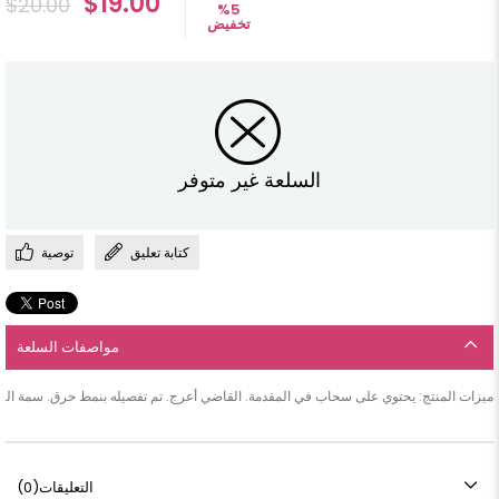
$19.00
$20.00
%
5
تخفيض
السلعة غير متوفر
كتابة تعليق
توصية
مواصفات السلعة
ميزات المنتج: يحتوي على سحاب في المقدمة. القاضي أعرج. تم تفصيله بنمط حرق. سمة النسيج: جلد سويدي. طول المنتج: 145 سم. نطاق الحجم: تتوفر أحجام 38-40-42-44-46-48-50. أبعاد النموذج: الارتفاع: 1.65 الوزن: 55 محيط الصدر: 85 سم محيط الخصر: 70 سم محيط الو
التعليقات
(0)