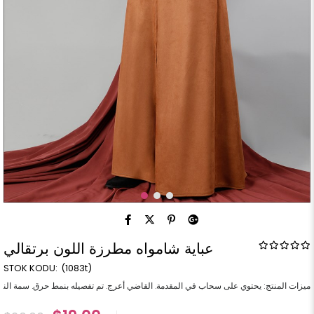
عباية شامواه مطرزة اللون برتقالي
(1083t)
ميزات المنتج: يحتوي على سحاب في المقدمة. القاضي أعرج. تم تفصيله بنمط حرق. سمة النسيج: جلد سويدي. طول المنتج: 145 سم. نطاق الحجم: تتوفر أحجام 38-40-42-44-46-48-50. أبعاد النموذج: الارتفاع: 1.65 الوزن: 55 محيط الصدر: 85 سم محيط الخصر: 70 سم محيط الور