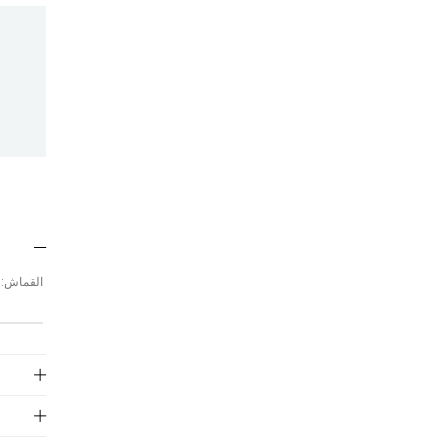
القماش: شمواه الطول: 145 سم مواصفات