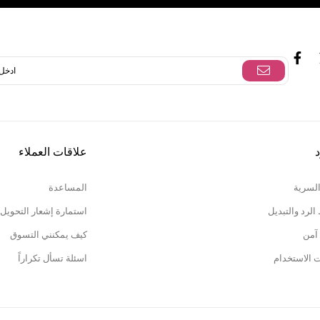
د
علاقات العملاء
السرية
المساعدة
لرد والتبديل
استمارة إشعار التحويل
آمن
كيف يمكنني التسوق
ت الاستخدام
اسئلة تسأل تكراراً