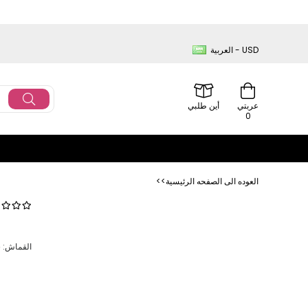
العربية - USD
عربتي
أين طلبي
0
<<العوده‌ الی الصفحه‌ الرئیسیة
القماش: شمواه الطول: 145 سم مواصفات ا