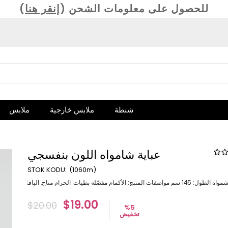
(للحصول على معلومات الشحن (
إنقر هنا
شنطة
ملابس خارجية
ملابس
عباية شامواه اللون بنفسجي
(1060m)
لمنتج: الأكمام مفصّلة بطيات. الحزام متاح. الياقات منقوشة.
$19.00
$20.00
%
5
تخفيض